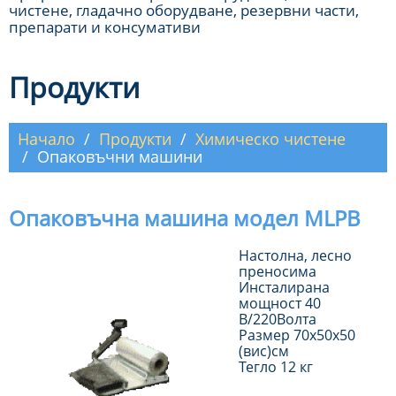
чистене, гладачно оборудване, резервни части,
препарати и консумативи
Продукти
Начало
Продукти
Химическо чистене
Опаковъчни машини
Опаковъчна машина модел MLPB
Настолна, лесно
преносима
Инсталирана
мощност 40
В/220Волта
Размер 70х50х50
(вис)см
Тегло 12 кг