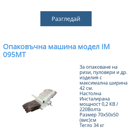
Разгледай
Опаковъчна машина модел IM
095MT
За опаковане на
ризи, пуловери и др.
изделия с
максимална ширина
42 см.
Настолна
Инсталирана
мощност 0,2 КВ /
220Волта
Размер 70х50х50
(вис)см
Тегло 34 кг