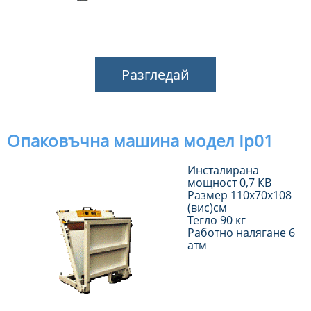
Разгледай
Опаковъчна машина модел Ip01
Инсталирана
мощност 0,7 КВ
Размер 110х70х108
(вис)см
Тегло 90 кг
Работно налягане 6
атм