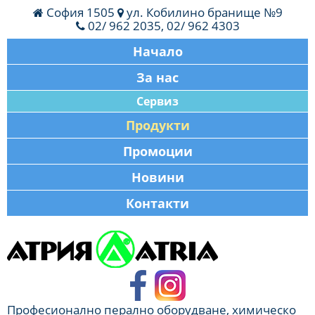
София 1505
ул. Кобилино бранище №9
02/ 962 2035, 02/ 962 4303
Начало
За нас
Сервиз
Продукти
Промоции
Новини
Контакти
Професионално перално оборудване, химическо