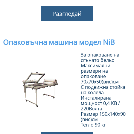
Разгледай
Опаковъчна машина модел NiB
За опаковане на
сгънато бельо
Максимални
размери на
опаковане
70х70х50(вис)см
С подвижна стойка
на колела
Инсталирана
мощност 0,4 КВ /
220Волта
Размер 150х140х90
(вис)см
Тегло 90 кг