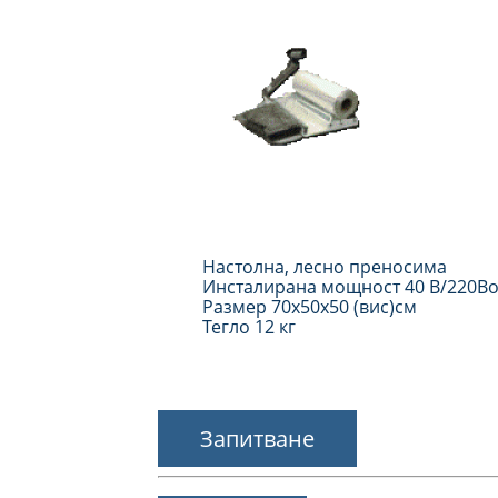
Настолна, лесно преносима
Инсталирана мощност 40 В/220Во
Размер 70х50х50 (вис)см
Тегло 12 кг
Запитване