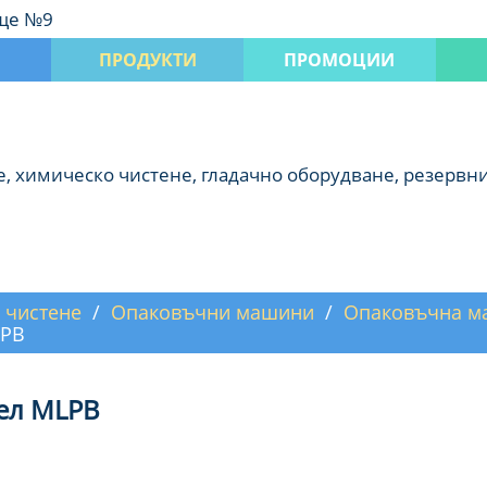
ище №9
ПРОДУКТИ
ПРОМОЦИИ
 химическо чистене, гладачно оборудване, резервни
 чистене
Опаковъчни машини
Опаковъчна м
LPB
ел MLPB