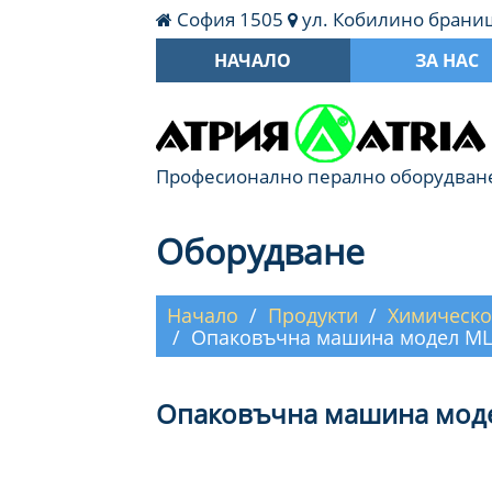
София 1505
ул. Кобилино бран
НАЧАЛО
ЗА НАС
Професионално перално оборудване,
Оборудване
Начало
Продукти
Химическо
Опаковъчна машина модел M
Опаковъчна машина мод