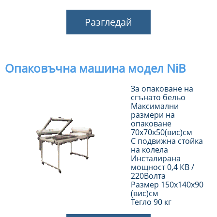
Разгледай
Опаковъчна машина модел NiB
За опаковане на
сгънато бельо
Максимални
размери на
опаковане
70х70х50(вис)см
С подвижна стойка
на колела
Инсталирана
мощност 0,4 КВ /
220Волта
Размер 150х140х90
(вис)см
Тегло 90 кг