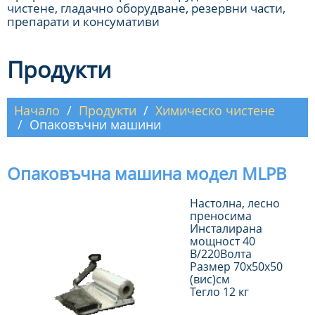
чистене, гладачно оборудване, резервни части,
препарати и консумативи
Продукти
Начало
Продукти
Химическо чистене
Опаковъчни машини
Опаковъчна машина модел MLPB
Настолна, лесно
преносима
Инсталирана
мощност 40
В/220Волта
Размер 70х50х50
(вис)см
Тегло 12 кг