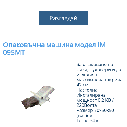
Разгледай
Опаковъчна машина модел IM
095MT
За опаковане на
ризи, пуловери и др.
изделия с
максимална ширина
42 см.
Настолна
Инсталирана
мощност 0,2 КВ /
220Волта
Размер 70х50х50
(вис)см
Тегло 34 кг