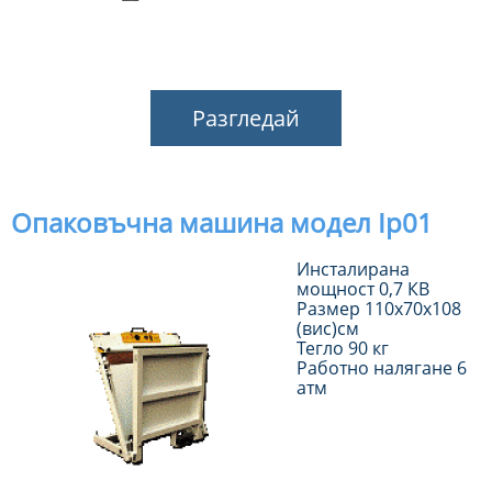
Разгледай
Опаковъчна машина модел Ip01
Инсталирана
мощност 0,7 КВ
Размер 110х70х108
(вис)см
Тегло 90 кг
Работно налягане 6
атм