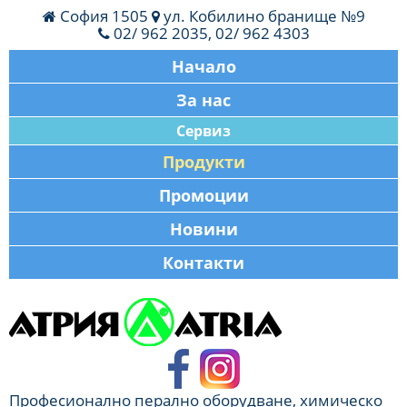
София 1505
ул. Кобилино бранище №9
02/ 962 2035, 02/ 962 4303
Начало
За нас
Сервиз
Продукти
Промоции
Новини
Контакти
Професионално перално оборудване, химическо