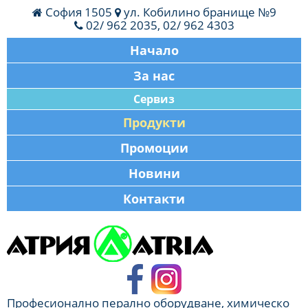
София 1505
ул. Кобилино бранище №9
02/ 962 2035, 02/ 962 4303
Начало
За нас
Сервиз
Продукти
Промоции
Новини
Контакти
Професионално перално оборудване, химическо